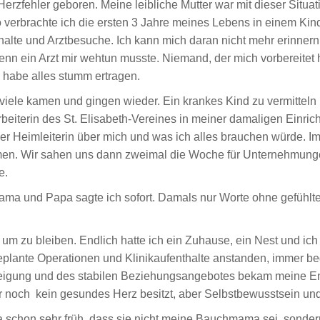
zfehler geboren. Meine leibliche Mutter war mit dieser Situatio
o verbrachte ich die ersten 3 Jahre meines Lebens in einem Kin
lte und Arztbesuche. Ich kann mich daran nicht mehr erinnern, d
 wenn ein Arzt mir wehtun musste. Niemand, der mich vorbereite
h habe alles stumm ertragen.
iele kamen und gingen wieder. Ein krankes Kind zu vermitteln is
beiterin des St. Elisabeth-Vereines in meiner damaligen Einrich
er Heimleiterin über mich und was ich alles brauchen würde. I
men. Wir sahen uns dann zweimal die Woche für Unternehmunge
e.
 Mama und Papa sagte ich sofort. Damals nur Worte ohne gefühlt
 um zu bleiben. Endlich hatte ich ein Zuhause, ein Nest und ic
 geplante Operationen und Klinikaufenthalte anstanden, immer 
eigung und des stabilen Beziehungsangebotes bekam meine Ent
r noch kein gesundes Herz besitzt, aber Selbstbewusstsein un
a schon sehr früh, dass sie nicht meine Bauchmama sei, sonder