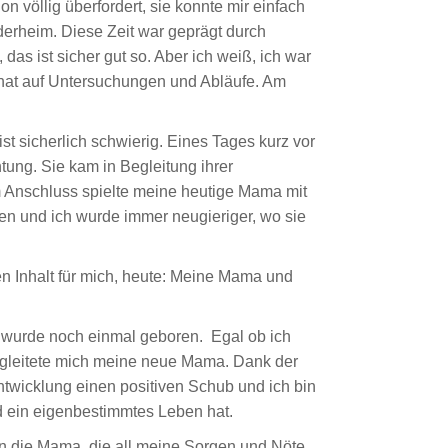
n völlig überfordert, sie konnte mir einfach
derheim. Diese Zeit war geprägt durch
as ist sicher gut so. Aber ich weiß, ich war
t hat auf Untersuchungen und Abläufe. Am
t sicherlich schwierig. Eines Tages kurz vor
tung. Sie kam in Begleitung ihrer
m Anschluss spielte meine heutige Mama mit
n und ich wurde immer neugieriger, wo sie
en Inhalt für mich, heute: Meine Mama und
h wurde noch einmal geboren. Egal ob ich
begleitete mich meine neue Mama. Dank der
wicklung einen positiven Schub und ich bin
d ein eigenbestimmtes Leben hat.
n die Mama, die all meine Sorgen und Nöte