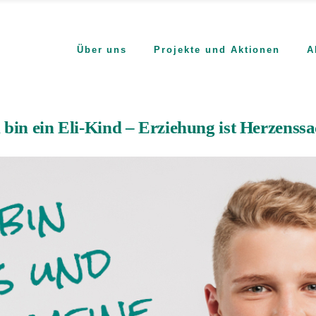
Über uns
Projekte und Aktionen
A
n
 bin ein Eli-Kind – Erziehung ist Herzenss
Wer wir sind
Was wir tun
Wo wir arbeiten
Wofür wir es tun