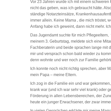
Vor 23 Jahren wurde ich mit einem schweren Her
nicht das geben, was ich gebraucht hätte. Als
ständige Notarzteinsätze, Krankenhausaufentha
immer allein. Keine Mama , die mich tröstet,
Anfang habe ich geweint, dann nicht mehr. Ic
Das Jugendamt suchte für mich Pflegeeltern, v
meinem 3. Geburtstag, meldete sich eine Mitar
Fachberaterin und beide sprachen lange mit d
mir und versprach schon bald wieder zu kom
denn wohnte und wer noch zur Familie gehört
Ich konnte noch nicht richtig sprechen, aber
mein Papa – meine Eltern.
Ich zog in die Familie ein und war gekommen,
krank war (und ich war sehr viel krank) oder
Förderung in allen Lebensbereichen, der Zun
heute ein junger Erwachsener, der zwar imme
In vielen Gesprächen erklärte mir meine Mam