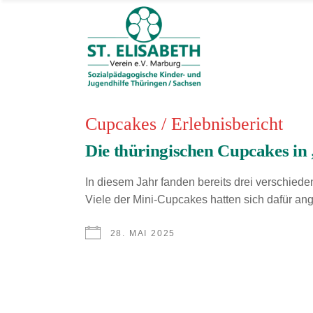
Wer wir sind
Was wir tun
Wo wir arbeiten
Wofür wir es tu
Cupcakes
/
Erlebnisbericht
Die thüringischen Cupcakes in 
In diesem Jahr fanden bereits drei verschied
Viele der Mini-Cupcakes hatten sich dafür an
28. MAI 2025