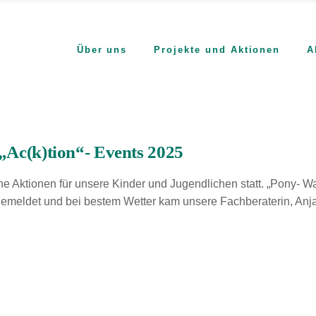
Über uns
Projekte und Aktionen
A
n
Wer wir sind
„Ac(k)tion“- Events 2025
Was wir tun
ene Aktionen für unsere Kinder und Jugendlichen statt. „Pony-
Wo wir arbeiten
gemeldet und bei bestem Wetter kam unsere Fachberaterin, Anja
Wofür wir es tun